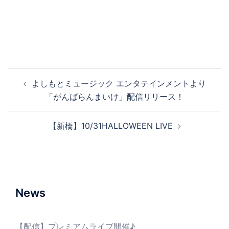
投
よしもとミュージック エンタテインメントより
稿
「がんばらんまいけ」配信リリース！
ナ
ビ
【新橋】10/31HALLOWEEN LIVE
ゲ
ー
シ
ョ
ン
News
【配信】プレミアムライブ開催♪