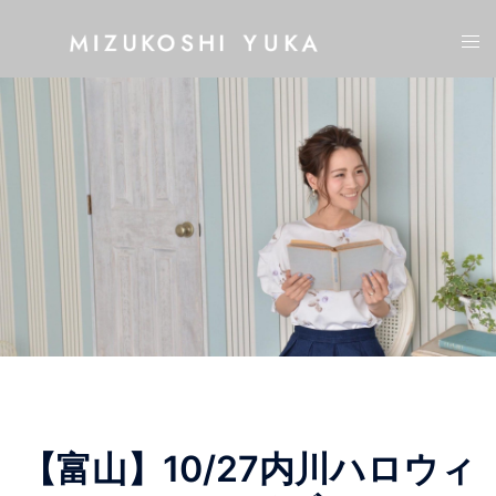
コ
ト
ン
グ
テ
ル
ン
メ
ツ
ニ
へ
ュ
ス
ー
キ
ッ
プ
【富山】10/27内川ハロウィ