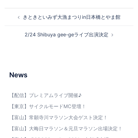
投
きときといみず大漁まつりin日本橋とやま館
稿
ナ
2/24 Shibuya gee-geライブ出演決定
ビ
ゲ
ー
シ
ョ
News
ン
【配信】プレミアムライブ開催♪
【東京】サイクルモードMC登壇！
【富山】常願寺川マラソン大会ゲスト決定！
【富山】大晦日マラソン＆元旦マラソン出場決定！