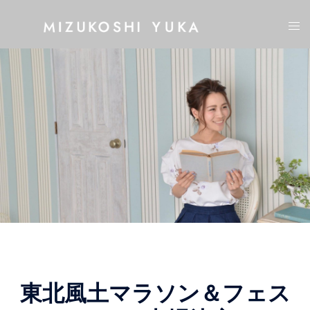
コ
ト
ン
グ
テ
ル
ン
メ
ツ
ニ
へ
ュ
ス
ー
キ
ッ
プ
東北風土マラソン＆フェス