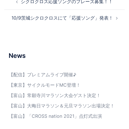
シクロクロス応援ソングのフレーズ募集！！
稿
ナ
10/9茨城シクロクロスにて「応援ソング」発表！
ビ
ゲ
ー
シ
ョ
News
ン
【配信】プレミアムライブ開催♪
【東京】サイクルモードMC登壇！
【富山】常願寺川マラソン大会ゲスト決定！
【富山】大晦日マラソン＆元旦マラソン出場決定！
【富山】「CROSS nation 2021」点灯式出演