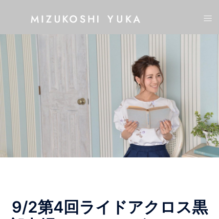
コ
ト
ン
グ
テ
ル
ン
メ
ツ
ニ
へ
ュ
ス
ー
キ
ッ
プ
9/2第4回ライドアクロス黒