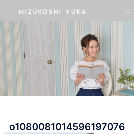
コ
ト
ン
グ
テ
ル
ン
メ
ツ
ニ
へ
ュ
ス
ー
キ
ッ
プ
o1080081014596197076