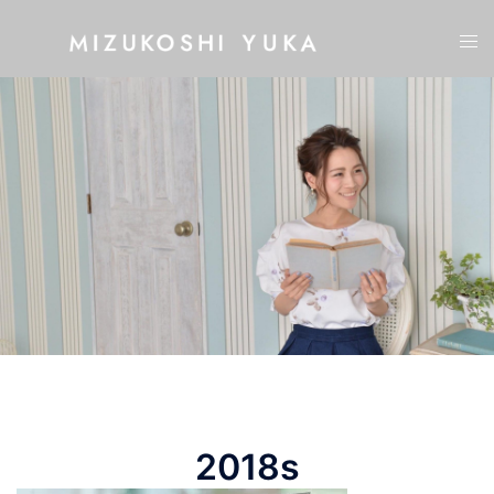
コ
ト
ン
グ
テ
ル
ン
メ
ツ
ニ
へ
ュ
ス
ー
キ
ッ
プ
2018s