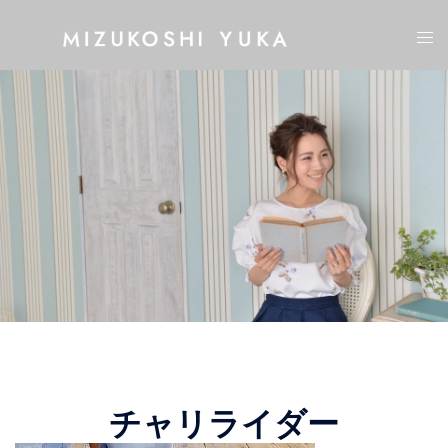
コ
ト
ン
グ
テ
ル
ン
メ
ツ
ニ
へ
ュ
ス
ー
キ
ッ
プ
チャリライダー