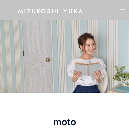
コ
ト
ン
グ
テ
ル
ン
メ
ツ
ニ
へ
ュ
ス
ー
キ
ッ
プ
moto