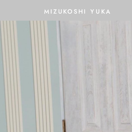
コ
ン
テ
ン
ツ
へ
ス
キ
ッ
プ