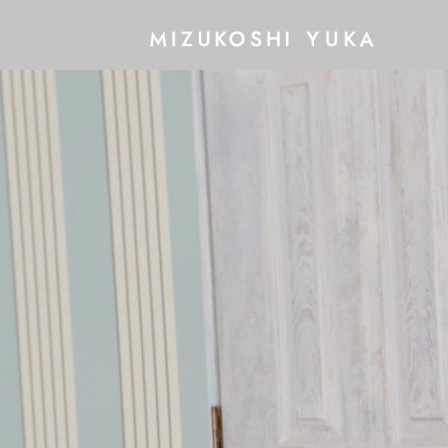
コ
ン
テ
ン
ツ
へ
ス
キ
ッ
プ